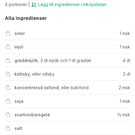
4
portioner |
Lägg till ingredienser i inköpslistan
Alla ingredienser
smör
1
msk
mjöl
1
msk
gräddmjölk
,
3 dl mjölk och 1 dl grädde
4
dl
köttsky
,
eller viltsky
2
dl
koncentrerad oxfond
,
eller kalvfond
2
msk
soja
1
msk
svartvinbärsgelé
½
msk
salt