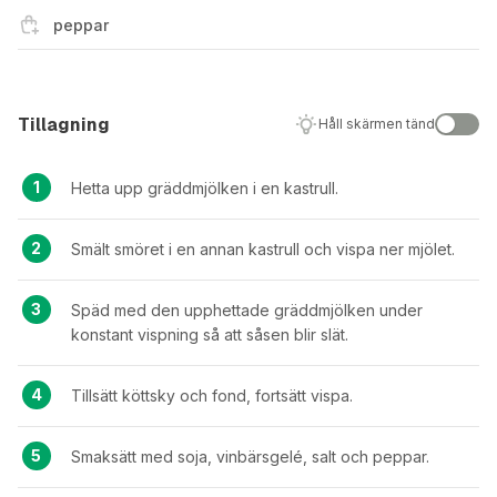
peppar
Tillagning
Håll skärmen tänd
Hetta upp gräddmjölken i en kastrull.
Smält smöret i en annan kastrull och vispa ner mjölet.
Späd med den upphettade gräddmjölken under
konstant vispning så att såsen blir slät.
Tillsätt köttsky och fond, fortsätt vispa.
Smaksätt med soja, vinbärsgelé, salt och peppar.