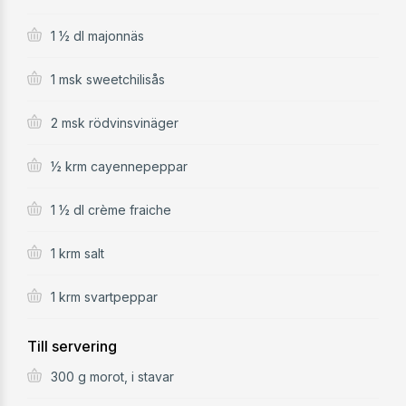
1 ½ dl majonnäs
1 msk sweetchilisås
2 msk rödvinsvinäger
½ krm cayennepeppar
1 ½ dl crème fraiche
1 krm salt
1 krm svartpeppar
Till servering
300 g morot, i stavar