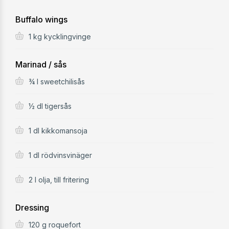
Buffalo wings
1 kg kycklingvinge
Marinad / sås
¾ l sweetchilisås
½ dl tigersås
1 dl kikkomansoja
1 dl rödvinsvinäger
2 l olja, till fritering
Dressing
120 g roquefort