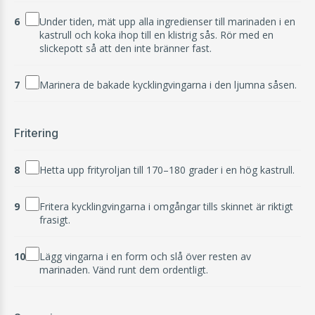
6
Under tiden, mät upp alla ingredienser till marinaden i en
kastrull och koka ihop till en klistrig sås. Rör med en
slickepott så att den inte bränner fast.
7
Marinera de bakade kycklingvingarna i den ljumna såsen.
Fritering
8
Hetta upp frityroljan till 170–180 grader i en hög kastrull.
9
Fritera kycklingvingarna i omgångar tills skinnet är riktigt
frasigt.
10
Lägg vingarna i en form och slå över resten av
marinaden. Vänd runt dem ordentligt.