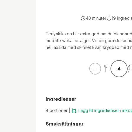
40
minuter
19
ingredi
Teriyakilaxen blir extra god om du blandar
med lite wakame-alger. Vill du göra det änn
hel laxsida med skinnet kvar, kryddad med 
4
Ingredienser
4
portioner |
Lägg till ingredienser i inkö
Smaksättningar