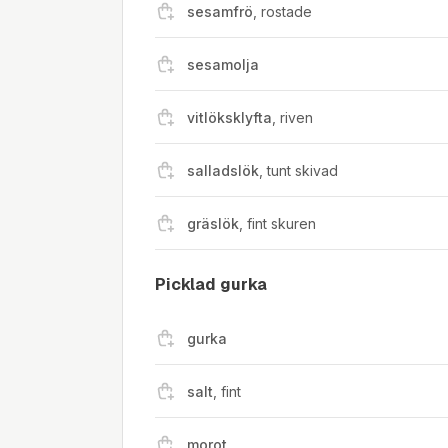
sesamfrö
,
rostade
sesamolja
vitlöksklyfta
,
riven
salladslök
,
tunt skivad
gräslök
,
fint skuren
Picklad gurka
gurka
salt
,
fint
morot