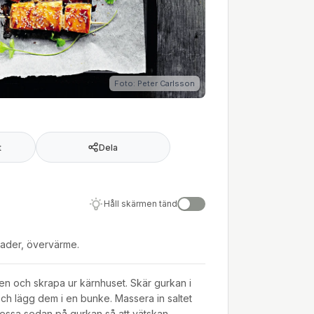
Foto: Peter Carlsson
t
Dela
Håll skärmen tänd
rader, övervärme.
n och skrapa ur kärnhuset. Skär gurkan i
ch lägg dem i en bunke. Massera in saltet
ssa sedan på gurkan så att vätskan