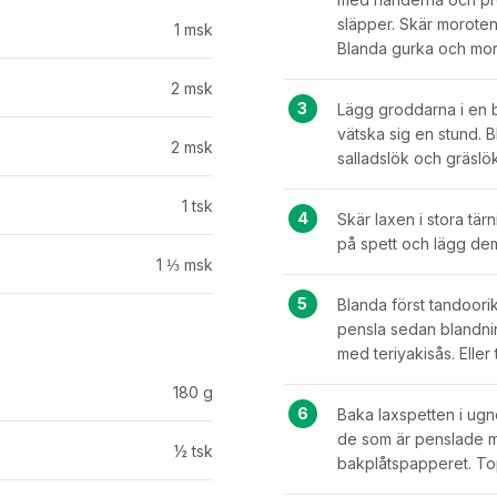
släpper. Skär moroten 
1
msk
Blanda gurka och mor
2
msk
Lägg groddarna i en b
vätska sig en stund. 
2
msk
salladslök och gräslök
1
tsk
Skär laxen i stora tär
på spett och lägg de
1 ⅓
msk
Blanda först tandoori
pensla sedan blandnin
med teriyakisås. Elle
180
g
Baka laxspetten i ugne
de som är penslade me
½
tsk
bakplåtspapperet. T