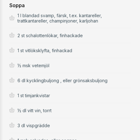
Soppa
1 l blandad svamp, färsk, t.ex. kantareller,
trattkantareller, champinjoner, karljohan
2 st schalottenlökar, finhackade
1 st vitlöksklyfta, finhackad
½ msk vetemjöl
6 dl kycklingbuljong , eller grönsaksbuljong
1 st timjankvistar
½ dl vitt vin, torrt
3 dl vispgrädde