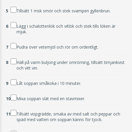
5
Tillsätt 1 msk smör och stek svampen gyllenbrun.
6
Lägg i schalottenlök och vitlök och stek tills löken är
mjuk.
7
Pudra över vetemjöl och rör om ordentligt.
8
Häll på varm buljong under omrörning, tillsätt timjankvist
och vitt vin.
9
Låt soppan småkoka i 10 minuter.
10
Mixa soppan slät med en stavmixer.
11
Tillsätt vispgrädde, smaka av med salt och peppar och
späd med vatten om soppan känns för tjock.