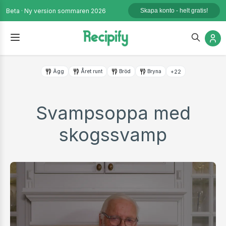
Beta · Ny version sommaren 2026
Skapa konto - helt gratis!
Ägg
Året runt
Bröd
Bryna
+22
Svampsoppa med
skogssvamp