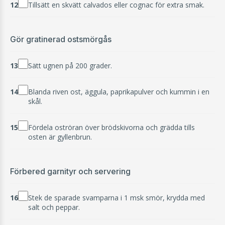
12
Tillsätt en skvätt calvados eller cognac för extra smak.
Gör gratinerad ostsmörgås
13
Sätt ugnen på 200 grader.
14
Blanda riven ost, äggula, paprikapulver och kummin i en
skål.
15
Fördela oströran över brödskivorna och grädda tills
osten är gyllenbrun.
Förbered garnityr och servering
16
Stek de sparade svamparna i 1 msk smör, krydda med
salt och peppar.