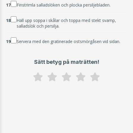
17
Finstrimla salladslöken och plocka persiljebladen.
18
Häll upp soppa i skålar och toppa med stekt svamp,
salladslök och persilja.
19
Servera med den gratinerade ostsmörgåsen vid sidan.
Sätt betyg på maträtten!