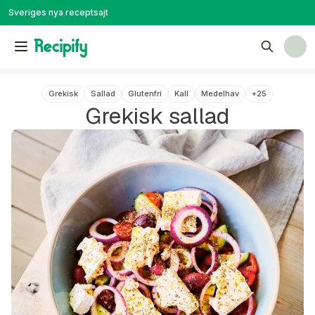
Sveriges nya receptsajt
Grekisk
Sallad
Glutenfri
Kall
Medelhav
+
25
Grekisk sallad