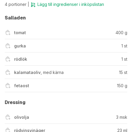
4
portioner |
Lägg till ingredienser i inköpslistan
Salladen
tomat
400
g
gurka
1
st
rödlök
1
st
kalamataoliv
,
med kärna
15
st
fetaost
150
g
Dressing
olivolja
3
msk
rödvinsvinäger
23
ml