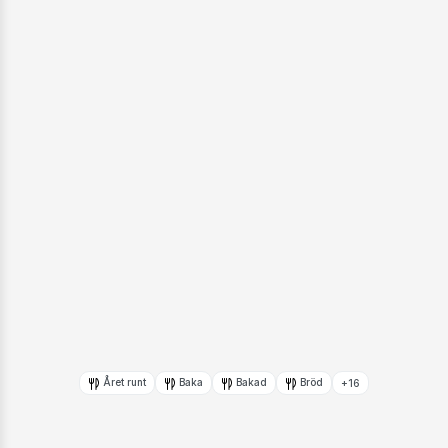
Året runt
Baka
Bakad
Bröd
+16