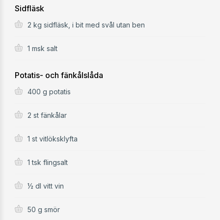
Sidfläsk
2 kg sidfläsk, i bit med svål utan ben
1 msk salt
Potatis- och fänkålslåda
400 g potatis
2 st fänkålar
1 st vitlöksklyfta
1 tsk flingsalt
½ dl vitt vin
50 g smör