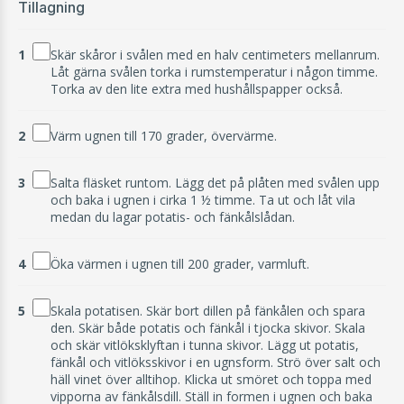
Tillagning
1
Skär skåror i svålen med en halv centimeters mellanrum.
Låt gärna svålen torka i rumstemperatur i någon timme.
Torka av den lite extra med hushållspapper också.
2
Värm ugnen till 170 grader, övervärme.
3
Salta fläsket runtom. Lägg det på plåten med svålen upp
och baka i ugnen i cirka 1 ½ timme. Ta ut och låt vila
medan du lagar potatis- och fänkålslådan.
4
Öka värmen i ugnen till 200 grader, varmluft.
5
Skala potatisen. Skär bort dillen på fänkålen och spara
den. Skär både potatis och fänkål i tjocka skivor. Skala
och skär vitlöksklyftan i tunna skivor. Lägg ut potatis,
fänkål och vitlöksskivor i en ugnsform. Strö över salt och
häll vinet över alltihop. Klicka ut smöret och toppa med
vipporna av fänkålsdill. Ställ in formen i ugnen och baka