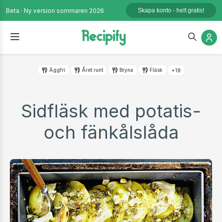
Beta · Ny version sommaren 2026
Skapa konto - helt gratis!
Äggfri
Året runt
Bryna
Fläsk
+18
Sidfläsk med potatis-
och fänkålslåda