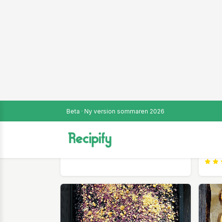
Tareq Taylor
TAREQ TAYLOR
TARE
Focaccia
Tart
olive