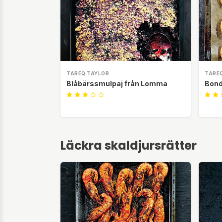
TAREQ TAYLOR
TARE
Blåbärssmulpaj från Lomma
Bond
Läckra skaldjursrätter