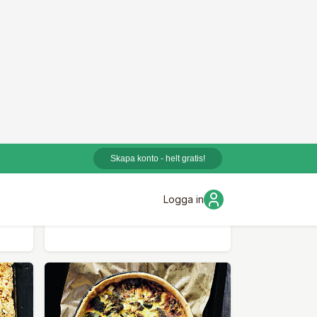
TAREQ TAYLOR
öd
Baklava