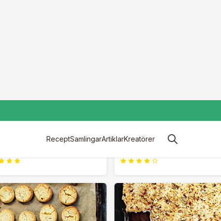
Q TAYLOR
TAREQ TAYLOR
e flambée med sardeller och
Aubergine med tomat och r
r
linsfärs